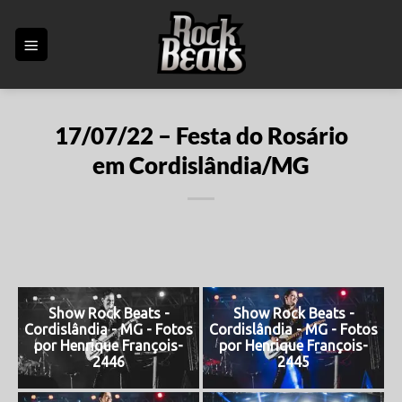
Skip
to
content
17/07/22 – Festa do Rosário
em Cordislândia/MG
Show Rock Beats -
Show Rock Beats -
Cordislândia - MG - Fotos
Cordislândia - MG - Fotos
por Henrique François-
por Henrique François-
2446
2445