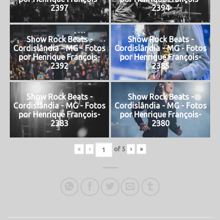
2397
2394
Show Rock Beats -
Show Rock Beats -
Cordislândia - MG - Fotos
Cordislândia - MG - Fotos
por Henrique François-
por Henrique François-
2392
2385
Show Rock Beats -
Show Rock Beats -
Cordislândia - MG - Fotos
Cordislândia - MG - Fotos
por Henrique François-
por Henrique François-
2383
2380
«
‹
of
5
›
»