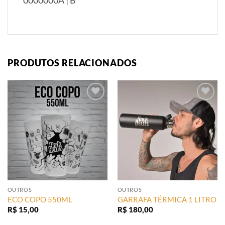
0000000A | B
PRODUTOS RELACIONADOS
Add to
Add to
wishlist
wishlist
OUTROS
OUTROS
ECO COPO 550ML
GARRAFA TÉRMICA 1 LITRO
R$
15,00
R$
180,00