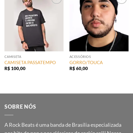
Add to
Add to
wishlist
wishlist
CAMISETA
ACESSÓRIOS
CAMISETA PASSATEMPO
GORRO/TOUCA
R$
100,00
R$
60,00
SOBRE NÓS
A Rock Beats é uma banda de Brasília especializada