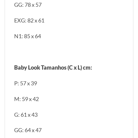
GG: 78 x 57
EXG: 82 x 61
N1: 85 x 64
Baby Look Tamanhos (C x L) cm:
P: 57 x 39
M: 59 x 42
G: 61 x 43
GG: 64 x 47